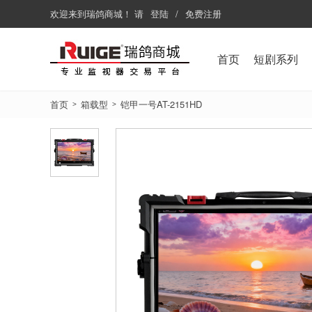
欢迎来到
瑞鸽商城
！
请
登陆
/
免费注册
首页
短剧系列
首页
箱载型
铠甲一号AT-2151HD
>
>