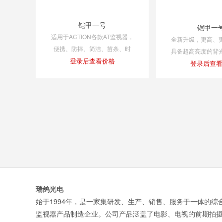
铠甲一号
铠甲一
适用于ACTION各款AT监视器，
全新升级，更高、
便携、防摔、简洁、苗条、时
具备超高亮度的背
尚，可徒手拆卸，高强度铝镁合
登录后查看价格
亮度可达惊人的200
登录后查
金框架，为监视器提供坚固防
HDR显示模式；采
护。
面板，支持DCI
瑞鸽光电
始于1994年，是一家集研发、生产、销售、服务于一体的综
监视器产品制造企业。公司产品涵盖了电影、电视的前期拍