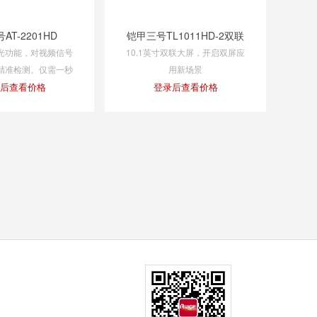
AT-2201HD
铠甲三号TL1011HD-2双联
光功能，对视频信号
10.1英寸双联大屏，开启双屏应
精准检测。仅需一秒
用新场景
得画面中曝光过度或
后查看价格
登录后查看价格
不足的信号