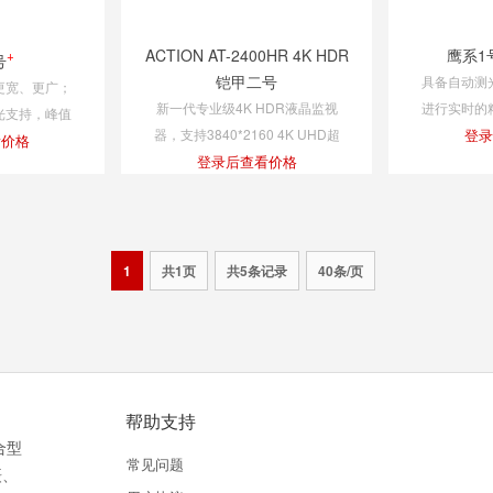
ACTION AT-2400HR 4K HDR
鹰系1号
+
号
铠甲二号
具备自动测
更宽、更广；
新一代专业级4K HDR液晶监视
进行实时的
光支持，峰值
器，支持3840*2160 4K UHD超
钟，即可测
登录
0cd/㎡；具备
看价格
高清分辨率，支持HDR高动态范
登录后查看价格
用广色域液晶
围显示功能，覆盖DCI-P3色域范
-P3色域
围，支持ITU-R BT.2020
1
共1页
共5条记录
40条/页
帮助支持
合型
常见问题
摄、