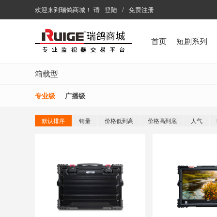
欢迎来到
瑞鸽商城
！
请
登陆
/
免费注册
首页
短剧系列
箱载型
专业级
广播级
默认排序
销量
价格低到高
价格高到底
人气