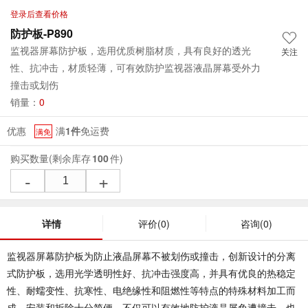
登录后查看价格
防护板-P890
监视器屏幕防护板，选用优质树脂材质，具有良好的透光
关注
性、抗冲击，材质轻薄，可有效防护监视器液晶屏幕受外力
撞击或划伤
销量：
0
优惠
满
1件
免运费
满免
购买数量
(剩余库存
100
件)
-
+
详情
评价
(0)
咨询
(0)
监视器屏幕防护板为防止液晶屏幕不被划伤或撞击，创新设计的分离
式防护板，选用光学透明性好、抗冲击强度高，并具有优良的热稳定
性、耐蠕变性、抗寒性、电绝缘性和阻燃性等特点的特殊材料加工而
成。安装和拆除十分简便。不仅可以有效地防护液晶屏免遭撞击，也